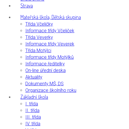
Strava
Mateřská škola, Dětská skupina
Třída Včeličky
Informace třídy Včeliček
Třída Veverky
Informace třídy Veverek
Třída Motýlci
Informace třídy Motýlků
Informace ředitelky
On-line úřední deska
Aktuality
Dokumenty MŠ, DS
Organizace školního roku
Základní škola
I. třída
II. třída
III. třída
IV. třída