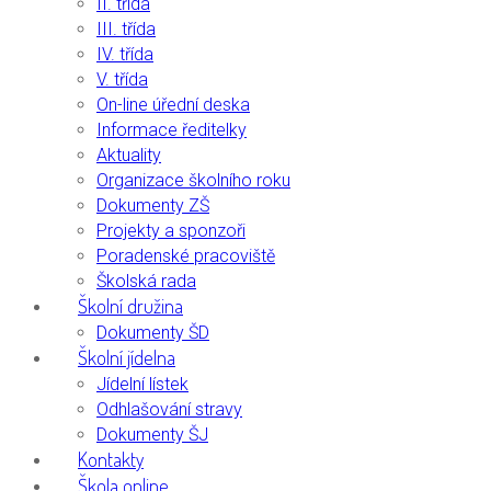
II. třída
III. třída
IV. třída
V. třída
On-line úřední deska
Informace ředitelky
Aktuality
Organizace školního roku
Dokumenty ZŠ
Projekty a sponzoři
Poradenské pracoviště
Školská rada
Školní družina
Dokumenty ŠD
Školní jídelna
Jídelní lístek
Odhlašování stravy
Dokumenty ŠJ
Kontakty
Škola online