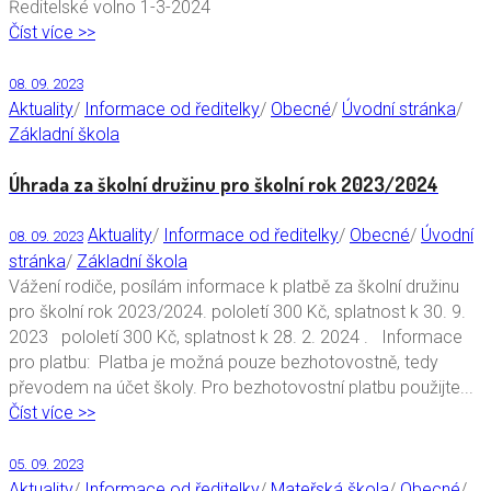
Ředitelské volno 1-3-2024
Číst více >>
08. 09. 2023
Aktuality
/
Informace od ředitelky
/
Obecné
/
Úvodní stránka
/
Základní škola
Úhrada za školní družinu pro školní rok 2023/2024
Aktuality
/
Informace od ředitelky
/
Obecné
/
Úvodní
08. 09. 2023
stránka
/
Základní škola
Vážení rodiče, posílám informace k platbě za školní družinu
pro školní rok 2023/2024. pololetí 300 Kč, splatnost k 30. 9.
2023 pololetí 300 Kč, splatnost k 28. 2. 2024 . Informace
pro platbu: Platba je možná pouze bezhotovostně, tedy
převodem na účet školy. Pro bezhotovostní platbu použijte...
Číst více >>
05. 09. 2023
Aktuality
/
Informace od ředitelky
/
Mateřská škola
/
Obecné
/