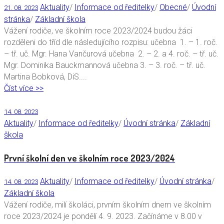
Aktuality
/
Informace od ředitelky
/
Obecné
/
Úvodní
21. 08. 2023
stránka
/
Základní škola
Vážení rodiče, ve školním roce 2023/2024 budou žáci
rozděleni do tříd dle následujícího rozpisu: učebna 1. – 1. roč.
– tř. uč. Mgr. Hana Vančurová učebna 2. – 2. a 4. roč. – tř. uč.
Mgr. Dominika Bauckmannová učebna 3. – 3. roč. – tř. uč.
Martina Bobková, DiS....
Číst více >>
14. 08. 2023
Aktuality
/
Informace od ředitelky
/
Úvodní stránka
/
Základní
škola
První školní den ve školním roce 2023/2024
Aktuality
/
Informace od ředitelky
/
Úvodní stránka
/
14. 08. 2023
Základní škola
Vážení rodiče, milí školáci, prvním školním dnem ve školním
roce 2023/2024 je pondělí 4. 9. 2023. Začínáme v 8.00 v