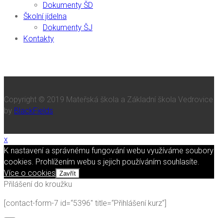
Dokumenty ŠD
Školní jídelna
Dokumenty ŠJ
Kontakty
Copyright © 2019 Mateřská škola a Základní škola Vedrovice
by
BlackFields
x
K nastavení a správnému fungování webu využíváme soubory
cookies. Prohlížením webu s jejich používáním souhlasíte.
Více o cookies
Zavřít
Přilášení do kroužku
[contact-form-7 id=“5396″ title=“Přihlášení kurz“]