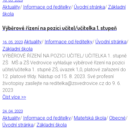
16. 05. 2023
Aktuality
/
Informace od ředitelky
/
Úvodní stránka
/
Základní
škola
Výběrové řízení na pozici učitel/učitelka 1. stupeň
Aktuality
/
Informace od ředitelky
/
Úvodní stránka
/
16. 05. 2023
Základní škola
VÝBĚROVÉ ŘÍZENÍ NA POZICI UČITEL/ UČITELKA 1. stupně
ZŠ MŠ a ZŠ Vedrovice vyhlašuje výběrové řízení na pozici
učitel/učitelka 1. stupně ZŠ, úvazek 1,0, platové zařazení do
12. platové třídy. Nástup od 15. 8. 2023. Své profesní
životopisy zasílejte na reditelka@zsvedrovice.cz do 9. 6.
2023
Číst více >>
24. 04. 2023
Aktuality
/
Informace od ředitelky
/
Mateřská škola
/
Obecné
/
Úvodní stránka
/
Základní škola