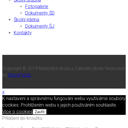
Fotogalerie
Dokumenty ŠD
Školní jídelna
Dokumenty ŠJ
Kontakty
Copyright © 2019 Mateřská škola a Základní škola Vedrovice
by
BlackFields
x
K nastavení a správnému fungování webu využíváme soubory
cookies. Prohlížením webu s jejich používáním souhlasíte.
Více o cookies
Zavřít
Přilášení do kroužku