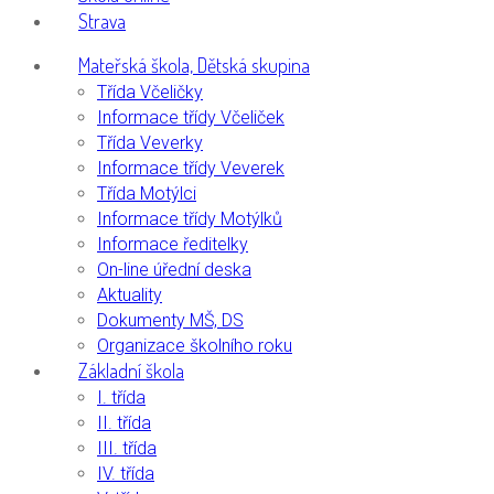
Strava
Mateřská škola, Dětská skupina
Třída Včeličky
Informace třídy Včeliček
Třída Veverky
Informace třídy Veverek
Třída Motýlci
Informace třídy Motýlků
Informace ředitelky
On-line úřední deska
Aktuality
Dokumenty MŠ, DS
Organizace školního roku
Základní škola
I. třída
II. třída
III. třída
IV. třída