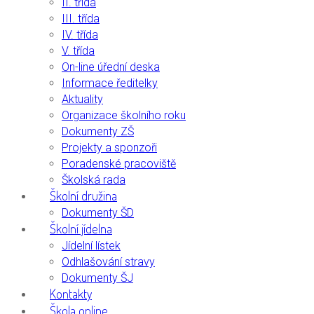
II. třída
III. třída
IV. třída
V. třída
On-line úřední deska
Informace ředitelky
Aktuality
Organizace školního roku
Dokumenty ZŠ
Projekty a sponzoři
Poradenské pracoviště
Školská rada
Školní družina
Dokumenty ŠD
Školní jídelna
Jídelní lístek
Odhlašování stravy
Dokumenty ŠJ
Kontakty
Škola online