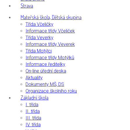
Strava
Mateřská škola, Dětská skupina
Třída Včeličky
Informace třídy Včeliček
Třída Veverky
Informace třídy Veverek
Třída Motýlci
Informace třídy Motýlků
Informace ředitelky
On-line úřední deska
Aktuality
Dokumenty MŠ, DS
Organizace školního roku
Základní škola
I. třída
II. třída
III. třída
IV. třída