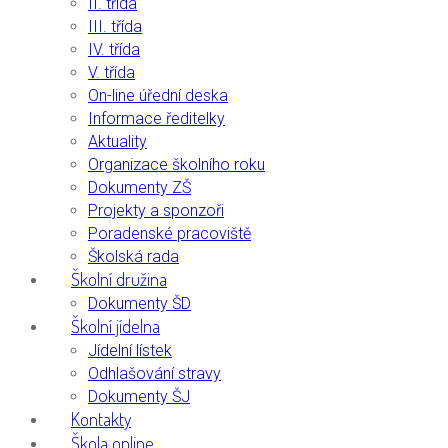
II. třída
III. třída
IV. třída
V. třída
On-line úřední deska
Informace ředitelky
Aktuality
Organizace školního roku
Dokumenty ZŠ
Projekty a sponzoři
Poradenské pracoviště
Školská rada
Školní družina
Dokumenty ŠD
Školní jídelna
Jídelní lístek
Odhlašování stravy
Dokumenty ŠJ
Kontakty
Škola online