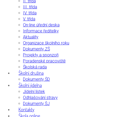
II. třída
III. třída
IV. třída
V. třída
On-line úřední deska
Informace ředitelky
Aktuality
Organizace školního roku
Dokumenty ZŠ
Projekty a sponzoři
Poradenské pracoviště
Školská rada
Školní družina
Dokumenty ŠD
Školní jídelna
Jídelní lístek
Odhlašování stravy
Dokumenty ŠJ
Kontakty
Škola online