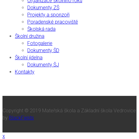
Organizace školního roku
Dokumenty ZŠ
Projekty a sponzoři
Poradenské pracoviště
Školská rada
Školní družina
Fotogalerie
Dokumenty ŠD
Školní jídelna
Dokumenty ŠJ
Kontakty
Copyright © 2019 Mateřská škola a Základní škola Vedrovice
by
BlackFields
x