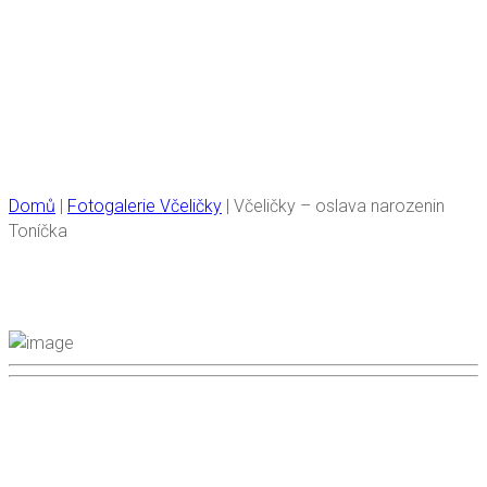
Včeličky – oslava
narozenin Toníčka
Domů
|
Fotogalerie Včeličky
|
Včeličky – oslava narozenin
Toníčka