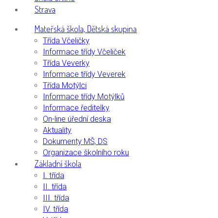
Strava
Mateřská škola, Dětská skupina
Třída Včeličky
Informace třídy Včeliček
Třída Veverky
Informace třídy Veverek
Třída Motýlci
Informace třídy Motýlků
Informace ředitelky
On-line úřední deska
Aktuality
Dokumenty MŠ, DS
Organizace školního roku
Základní škola
I. třída
II. třída
III. třída
IV. třída