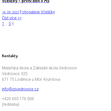
Včeličky – první den v MŠ
Fotogalerie Včeličky
16. 09. 2022
Číst více >>
1
…
5
6
Kontakty
Mateřská škola a Základní škola Vedrovice
Vedrovice 325
671 75 Loděnice u Mor. Krumlova
info@zsvedrovice.cz
+420 603 176 006
(ředitelna)