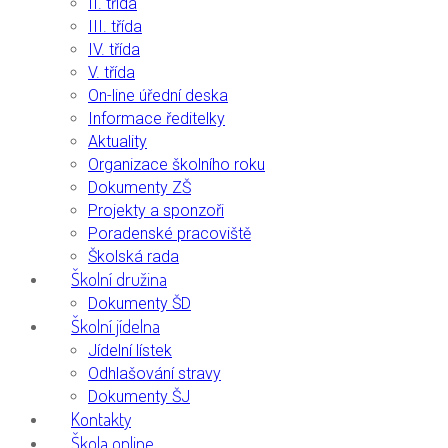
II. třída
III. třída
IV. třída
V. třída
On-line úřední deska
Informace ředitelky
Aktuality
Organizace školního roku
Dokumenty ZŠ
Projekty a sponzoři
Poradenské pracoviště
Školská rada
Školní družina
Dokumenty ŠD
Školní jídelna
Jídelní lístek
Odhlašování stravy
Dokumenty ŠJ
Kontakty
Škola online