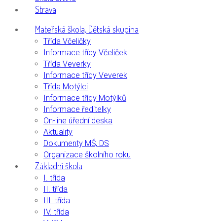
Strava
Mateřská škola, Dětská skupina
Třída Včeličky
Informace třídy Včeliček
Třída Veverky
Informace třídy Veverek
Třída Motýlci
Informace třídy Motýlků
Informace ředitelky
On-line úřední deska
Aktuality
Dokumenty MŠ, DS
Organizace školního roku
Základní škola
I. třída
II. třída
III. třída
IV. třída