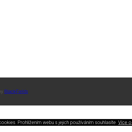
 by
BlackFields
okies. Prohlížením webu s jejich používáním souhlasíte.
Více o