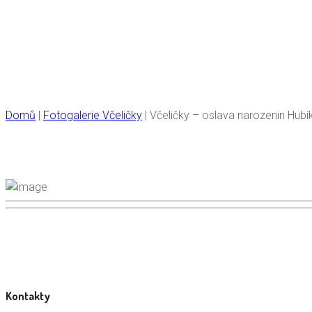
Včeli
Domů
|
Fotogalerie Včeličky
|
Včeličky – oslava narozenin Hubí
Kontakty