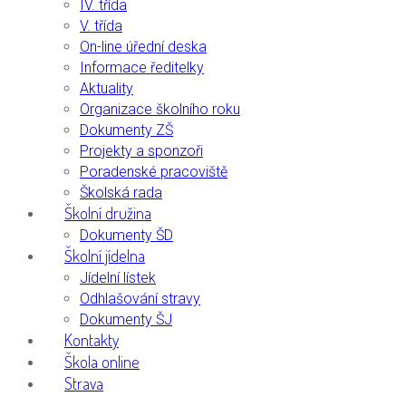
IV. třída
V. třída
On-line úřední deska
Informace ředitelky
Aktuality
Organizace školního roku
Dokumenty ZŠ
Projekty a sponzoři
Poradenské pracoviště
Školská rada
Školní družina
Dokumenty ŠD
Školní jídelna
Jídelní lístek
Odhlašování stravy
Dokumenty ŠJ
Kontakty
Škola online
Strava