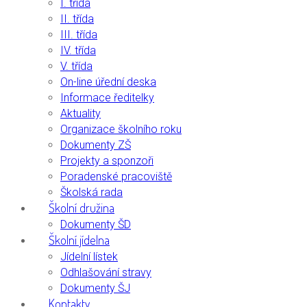
I. třída
II. třída
III. třída
IV. třída
V. třída
On-line úřední deska
Informace ředitelky
Aktuality
Organizace školního roku
Dokumenty ZŠ
Projekty a sponzoři
Poradenské pracoviště
Školská rada
Školní družina
Dokumenty ŠD
Školní jídelna
Jídelní lístek
Odhlašování stravy
Dokumenty ŠJ
Kontakty