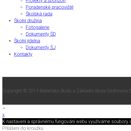
Projekty a sponzoři
Poradenské pracoviště
Školská rada
Školní družina
Fotogalerie
Dokumenty ŠD
Školní jídelna
Dokumenty ŠJ
Kontakty
Copyright © 2019 Mateřská škola a Základní škola Vedrovice
x
K nastavení a správnému fungování webu využíváme soubory co
Přilášení do kroužku