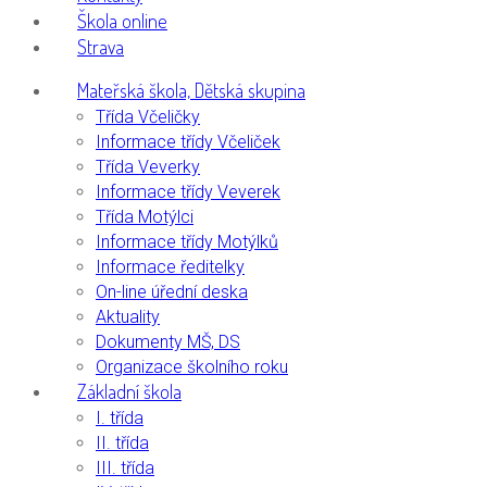
Škola online
Strava
Mateřská škola, Dětská skupina
Třída Včeličky
Informace třídy Včeliček
Třída Veverky
Informace třídy Veverek
Třída Motýlci
Informace třídy Motýlků
Informace ředitelky
On-line úřední deska
Aktuality
Dokumenty MŠ, DS
Organizace školního roku
Základní škola
I. třída
II. třída
III. třída