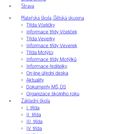
Strava
Mateřská škola, Dětská skupina
Třída Včeličky
Informace třídy Včeliček
Třída Veverky
Informace třídy Veverek
Třída Motýlci
Informace třídy Motýlků
Informace ředitelky
On-line úřední deska
Aktuality
Dokumenty MŠ, DS
Organizace školního roku
Základní škola
I. třída
II. třída
III. třída
IV. třída