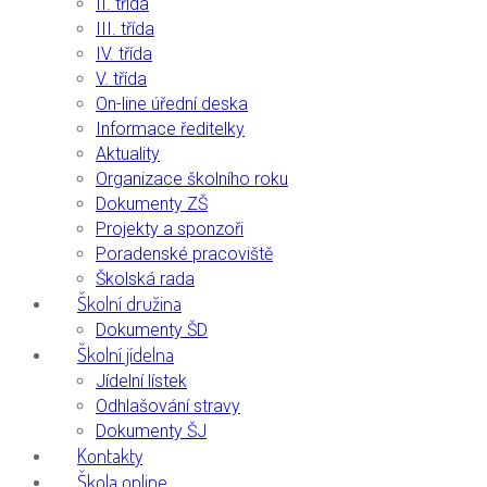
II. třída
III. třída
IV. třída
V. třída
On-line úřední deska
Informace ředitelky
Aktuality
Organizace školního roku
Dokumenty ZŠ
Projekty a sponzoři
Poradenské pracoviště
Školská rada
Školní družina
Dokumenty ŠD
Školní jídelna
Jídelní lístek
Odhlašování stravy
Dokumenty ŠJ
Kontakty
Škola online