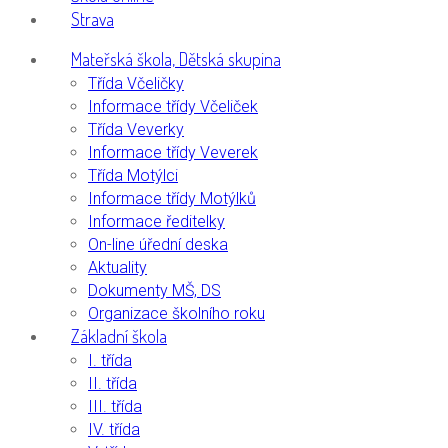
Strava
Mateřská škola, Dětská skupina
Třída Včeličky
Informace třídy Včeliček
Třída Veverky
Informace třídy Veverek
Třída Motýlci
Informace třídy Motýlků
Informace ředitelky
On-line úřední deska
Aktuality
Dokumenty MŠ, DS
Organizace školního roku
Základní škola
I. třída
II. třída
III. třída
IV. třída