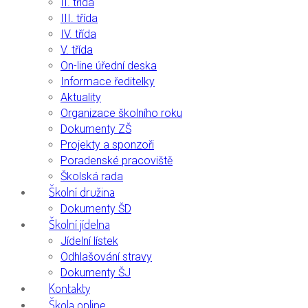
II. třída
III. třída
IV. třída
V. třída
On-line úřední deska
Informace ředitelky
Aktuality
Organizace školního roku
Dokumenty ZŠ
Projekty a sponzoři
Poradenské pracoviště
Školská rada
Školní družina
Dokumenty ŠD
Školní jídelna
Jídelní lístek
Odhlašování stravy
Dokumenty ŠJ
Kontakty
Škola online