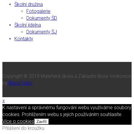
Školní družina
Fotogalerie
Dokumenty ŠD
Školní jídelna
Dokumenty ŠJ
Kontakty
Copyright © 2019 Mateřská škola a Základní škola Vedrovice
by
BlackFields
x
K nastavení a správnému fungování webu využíváme soubory
cookies. Prohlížením webu s jejich používáním souhlasíte.
Více o cookies
Zavřít
Přilášení do kroužku