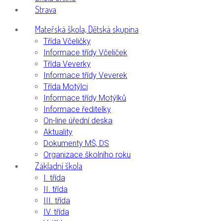
Strava
Mateřská škola, Dětská skupina
Třída Včeličky
Informace třídy Včeliček
Třída Veverky
Informace třídy Veverek
Třída Motýlci
Informace třídy Motýlků
Informace ředitelky
On-line úřední deska
Aktuality
Dokumenty MŠ, DS
Organizace školního roku
Základní škola
I. třída
II. třída
III. třída
IV. třída