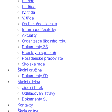
II. třída
III. třída
IV. třída
V. třída
On-line úřední deska
Informace ředitelky
Aktuality
Organizace školního roku
Dokumenty ZŠ
Projekty a sponzoři
Poradenské pracoviště
Školská rada
Školní družina
Dokumenty ŠD
Školní jídelna
Jídelní lístek
Odhlašování stravy
Dokumenty ŠJ
Kontakty
Škola online