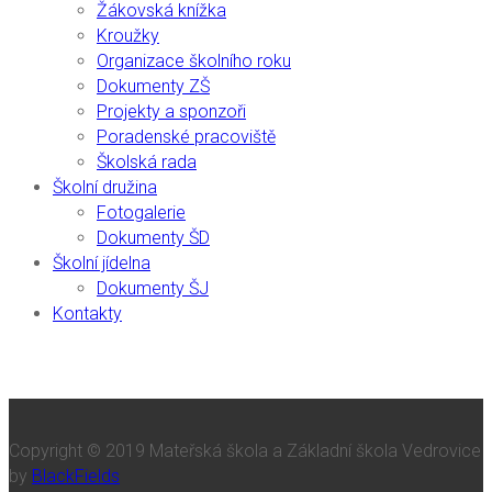
Žákovská knížka
Kroužky
Organizace školního roku
Dokumenty ZŠ
Projekty a sponzoři
Poradenské pracoviště
Školská rada
Školní družina
Fotogalerie
Dokumenty ŠD
Školní jídelna
Dokumenty ŠJ
Kontakty
Copyright © 2019 Mateřská škola a Základní škola Vedrovice
by
BlackFields