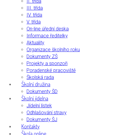
II. třída
III. třída
IV. třída
V. třída
On-line úřední deska
Informace ředitelky
Aktuality
Organizace školního roku
Dokumenty ZŠ
Projekty a sponzoři
Poradenské pracoviště
Školská rada
Školní družina
Dokumenty ŠD
Školní jídelna
Jídelní lístek
Odhlašování stravy
Dokumenty ŠJ
Kontakty
Škola online