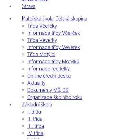
Strava
Mateřská škola, Dětská skupina
Třída Včeličky
Informace třídy Včeliček
Třída Veverky
Informace třídy Veverek
Třída Motýlci
Informace třídy Motýlků
Informace ředitelky
On-line úřední deska
Aktuality
Dokumenty MŠ, DS
Organizace školního roku
Základní škola
I. třída
II. třída
III. třída
IV. třída