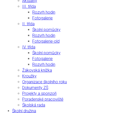
Aktuality
III. třída
Rozvrh hodin
Fotogalerie
II. třída
Školní pomůcky
Rozvrh hodin
Fotogalerie-old
IV. třída
Školní pomůcky
Fotogalerie
Rozvrh hodin
Žákovská knížka
Kroužky
Organizace školního roku
Dokumenty ZŠ
Projekty a sponzoři
Poradenské pracoviště
Školská rada
Školní družina