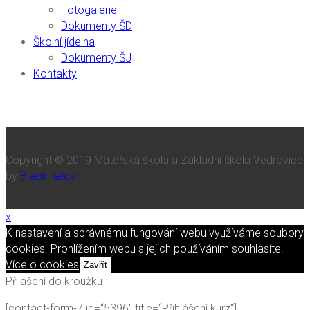
Fotogalerie
Dokumenty ŠD
Školní jídelna
Dokumenty ŠJ
Kontakty
Copyright © 2019 Mateřská škola a Základní škola Vedrovice
by
BlackFields
x
K nastavení a správnému fungování webu využíváme soubory
cookies. Prohlížením webu s jejich používáním souhlasíte.
Více o cookies
Zavřít
Přilášení do kroužku
[contact-form-7 id=“5396″ title=“Přihlášení kurz“]