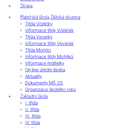
Strava
Mateřská škola, Dětská skupina
Třída Včeličky
Informace třídy Včeliček
Třída Veverky
Informace třídy Veverek
Třída Motýlci
Informace třídy Motýlků
Informace ředitelky
On-line úřední deska
Aktuality
Dokumenty MŠ, DS
Organizace školního roku
Základní škola
I. třída
II. třída
III. třída
IV. třída