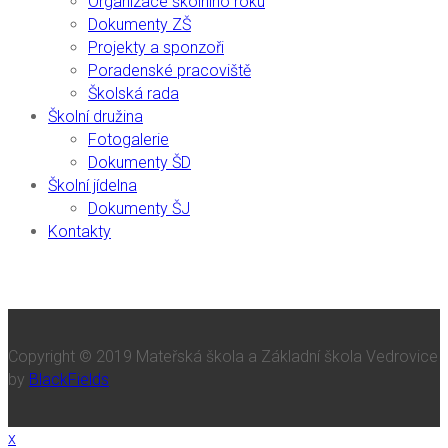
Organizace školního roku
Dokumenty ZŠ
Projekty a sponzoři
Poradenské pracoviště
Školská rada
Školní družina
Fotogalerie
Dokumenty ŠD
Školní jídelna
Dokumenty ŠJ
Kontakty
Copyright © 2019 Mateřská škola a Základní škola Vedrovice
by
BlackFields
x