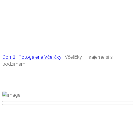
Včeličky – hrajeme si s
podzimem
Domů
|
Fotogalerie Včeličky
|
Včeličky – hrajeme si s
podzimem