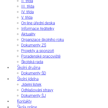
II. třída
III. třída
IV. třída
V. třída
On-line úřední deska
Informace ředitelky
Aktuality
Organizace školního roku
Dokumenty ZŠ
Projekty a sponzoři
Poradenské pracoviště
Školská rada
Školní družina
Dokumenty ŠD
Školní jídelna
Jídelní lístek
Odhlašování stravy
Dokumenty ŠJ
Kontakty
Škola online