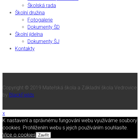
Školská rada
Školní družina
Fotogalerie
Dokumenty ŠD
Školní jídelna
Dokumenty ŠJ
Kontakty
Copyright © 2019 Mateřská škola a Základní škola Vedrovice
by
BlackFields
x
K nastavení a správnému fungování webu využíváme soubory
cookies. Prohlížením webu s jejich používáním souhlasíte.
Více o cookies
Zavřít