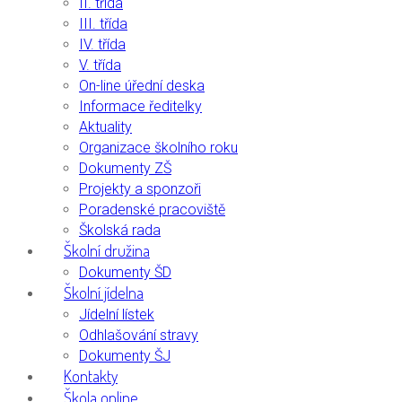
II. třída
III. třída
IV. třída
V. třída
On-line úřední deska
Informace ředitelky
Aktuality
Organizace školního roku
Dokumenty ZŠ
Projekty a sponzoři
Poradenské pracoviště
Školská rada
Školní družina
Dokumenty ŠD
Školní jídelna
Jídelní lístek
Odhlašování stravy
Dokumenty ŠJ
Kontakty
Škola online