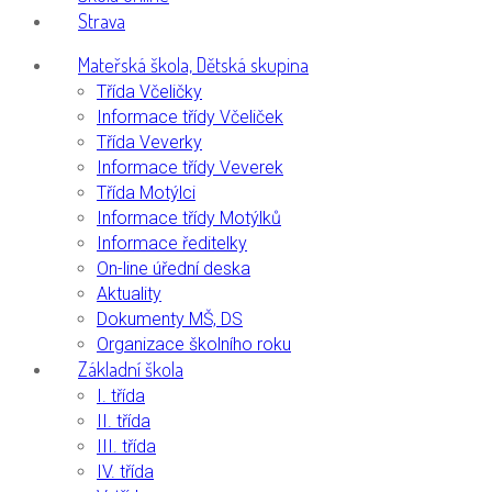
Strava
Mateřská škola, Dětská skupina
Třída Včeličky
Informace třídy Včeliček
Třída Veverky
Informace třídy Veverek
Třída Motýlci
Informace třídy Motýlků
Informace ředitelky
On-line úřední deska
Aktuality
Dokumenty MŠ, DS
Organizace školního roku
Základní škola
I. třída
II. třída
III. třída
IV. třída