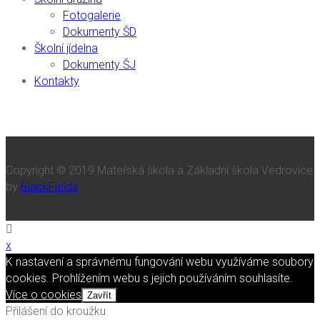
Fotogalerie
Dokumenty ŠD
Školní jídelna
Dokumenty ŠJ
Kontakty
Copyright © 2019 Mateřská škola a Základní škola Vedrovice
by
BlackFields
x
K nastavení a správnému fungování webu využíváme soubory
cookies. Prohlížením webu s jejich používáním souhlasíte.
Více o cookies
Zavřít
Přilášení do kroužku