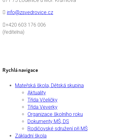
671 75 Loděnice u Mor. Krumlova
info@zsvedrovice.cz
+420 603 176 006
(ředitelna)
Rychlá navigace
Mateřská škola, Dětská skupina
Aktuality
Třída Včeličky
Třída Veverky
Organizace školního roku
Dokumenty MŠ, DS
Rodičovské sdružení při MŠ
Základní škola