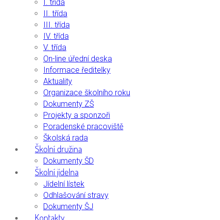
I. třída
II. třída
III. třída
IV. třída
V. třída
On-line úřední deska
Informace ředitelky
Aktuality
Organizace školního roku
Dokumenty ZŠ
Projekty a sponzoři
Poradenské pracoviště
Školská rada
Školní družina
Dokumenty ŠD
Školní jídelna
Jídelní lístek
Odhlašování stravy
Dokumenty ŠJ
Kontakty